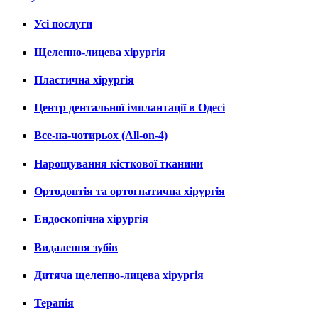
Усі послуги
Щелепно-лицева хірургія
Пластична хірургія
Центр дентальної імплантації в Одесі
Все-на-чотирьох (All-on-4)
Нарощування кісткової тканини
Ортодонтія та ортогнатична хірургія
Ендоскопічна хірургія
Видалення зубів
Дитяча щелепно-лицева хірургія
Терапія