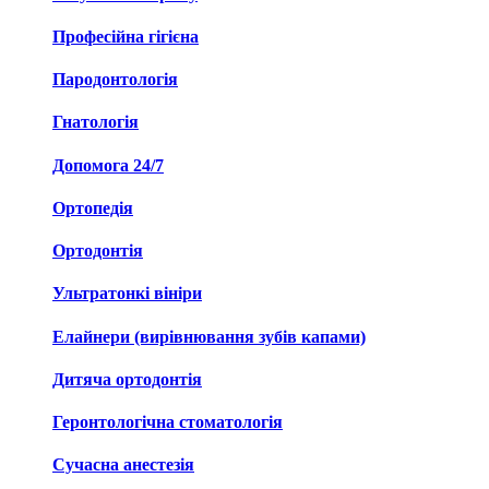
Професійна гігієна
Пародонтологія
Гнатологія
Допомога 24/7
Ортопедія
Ортодонтія
Ультратонкі вініри
Елайнери (вирівнювання зубів капами)
Дитяча ортодонтія
Геронтологічна стоматологія
Сучасна анестезія