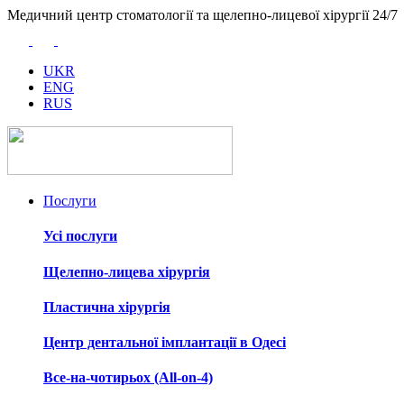
Медичний центр стоматології та щелепно-лицевої хірургії 24/7
UKR
ENG
RUS
Послуги
Усі послуги
Щелепно-лицева хірургія
Пластична хірургія
Центр дентальної імплантації в Одесі
Все-на-чотирьох (All-on-4)