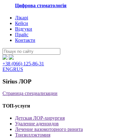
Цифрова стоматологія
Лікарі
Кейси
Відгуки
Прайс
Контакти
Пошук:
+38 (066) 125-86-31
ENG
RUS
Sirius ЛОР
Страница специализации
ТОП-услуги
Детская ЛОР-хирургия
Удаление аденоидов
Лечение вазомоторного ринита
Тонзиллэктомия