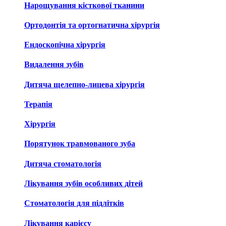
Нарощування кісткової тканини
Ортодонтія та ортогнатична хірургія
Ендоскопічна хірургія
Видалення зубів
Дитяча щелепно-лицева хірургія
Терапія
Хірургія
Порятунок травмованого зуба
Дитяча стоматологія
Лікування зубів особливих дітей
Стоматологія для підлітків
Лікування карієсу