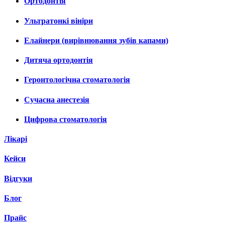
Ортодонтія
Ультратонкі вініри
Елайнери (вирівнювання зубів капами)
Дитяча ортодонтія
Геронтологічна стоматологія
Сучасна анестезія
Цифрова стоматологія
Лікарі
Кейси
Відгуки
Блог
Прайс