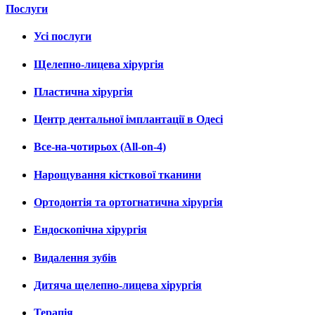
Послуги
Усі послуги
Щелепно-лицева хірургія
Пластична хірургія
Центр дентальної імплантації в Одесі
Все-на-чотирьох (All-on-4)
Нарощування кісткової тканини
Ортодонтія та ортогнатична хірургія
Ендоскопічна хірургія
Видалення зубів
Дитяча щелепно-лицева хірургія
Терапія