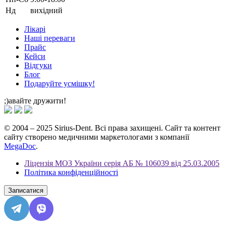
Нд
вихідний
Лікарі
Наші переваги
Прайс
Кейси
Відгуки
Блог
Подаруйте усмішку!
;)авайте дружити!
© 2004 – 2025 Sirius-Dent. Всі права захищені. Сайт та контент
сайту створено медичними маркетологами з компанії
MegaDoc
.
Ліцензія МОЗ України серія АБ № 106039 від 25.03.2005
Політика конфіденційності
Записатися