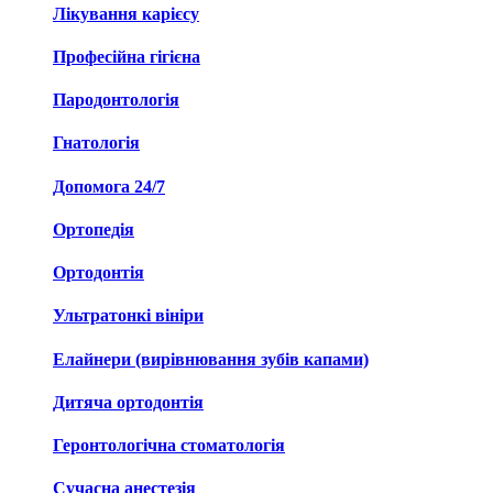
Лікування карієсу
Професійна гігієна
Пародонтологія
Гнатологія
Допомога 24/7
Ортопедія
Ортодонтія
Ультратонкі вініри
Елайнери (вирівнювання зубів капами)
Дитяча ортодонтія
Геронтологічна стоматологія
Сучасна анестезія