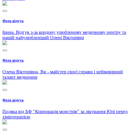
Фото відгук
Ірина. Відгук з-за кордону улюбленому медичному центру та
нашій найулюбленішій Олені Вікторівні
Фото відгук
Олена Вікторівна, Ви - майстер своєї справи і неймовірний
талант медицини
Фото відгук
Подяка від БФ "Корпорація монстрів" за лікування Юлі перед
хіміотерапією