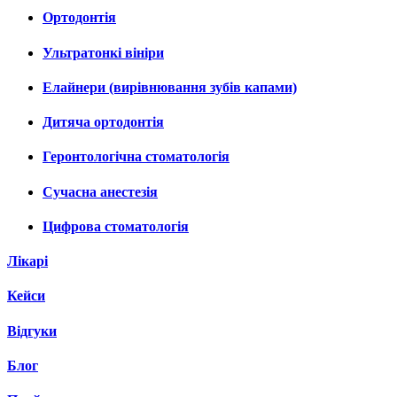
Ортодонтія
Ультратонкі вініри
Елайнери (вирівнювання зубів капами)
Дитяча ортодонтія
Геронтологічна стоматологія
Сучасна анестезія
Цифрова стоматологія
Лікарі
Кейси
Відгуки
Блог