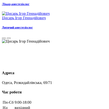
Лікар-анестезіолог
Цисарь Ігор Геннадійович
Дитячий анестезіолог
Leaflet
×
+
Sirius-Dent. Медичний центр стоматології
та щелепно-лицевої хірургії.
−
Одеса, Розкидайлівська, 69/71
Адреса
Одеса, Розкидайлівська, 69/71
Час роботи
Пн-Cб
9:00-18:00
Нд
вихідний