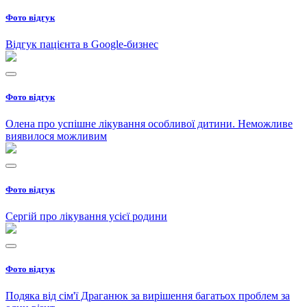
Фото відгук
Відгук пацієнта в Google-бизнес
Фото відгук
Олена про успішне лікування особливої дитини. Неможливе
виявилося можливим
Фото відгук
Сергій про лікування усієї родини
Фото відгук
Подяка від сім'ї Драганюк за вирішення багатьох проблем за