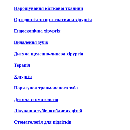
Нарощування кісткової тканини
Ортодонтія та ортогнатична хірургія
Ендоскопічна хірургія
Видалення зубів
Дитяча щелепно-лицева хірургія
Терапія
Хірургія
Порятунок травмованого зуба
Дитяча стоматологія
Лікування зубів особливих дітей
Стоматологія для підлітків