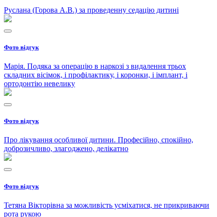
Руслана (Горова А.В.) за проведенну седацію дитині
Фото відгук
Марія. Подяка за операцію в наркозі з видалення трьох
складних вісімок, і профілактику, і коронки, і імплант, і
ортодонтію невелику
Фото відгук
Про лікування особливої дитини. Професійно, спокійно,
доброзичливо, злагоджено, делікатно
Фото відгук
Тетяна Вікторівна за можливість усміхатися, не прикриваючи
рота рукою