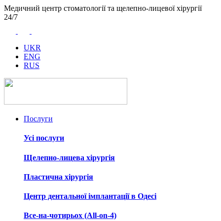
Медичний центр стоматології та щелепно-лицевої хірургії
24/7
UKR
ENG
RUS
Послуги
Усі послуги
Щелепно-лицева хірургія
Пластична хірургія
Центр дентальної імплантації в Одесі
Все-на-чотирьох (All-on-4)