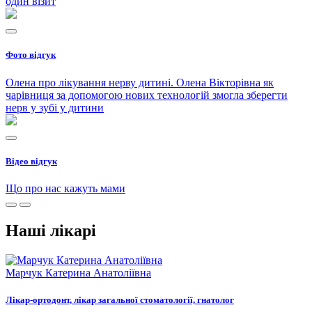
один візит
Фото відгук
Олена про лікування нерву дитині. Олена Вікторівна як
чарівниця за допомогою нових технологій змогла зберегти
нерв у зубі у дитини
Відео відгук
Що про нас кажуть мами
Наші лікарі
Марчук Катерина Анатоліївна
Лікар-ортодонт, лікар загальної стоматології, гнатолог