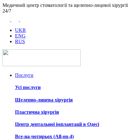
Медичний центр стоматології та щелепно-лицевої хірургії
24/7
UKR
ENG
RUS
Послуги
Усі послуги
Щелепно-лицева хірургія
Пластична хірургія
Центр дентальної імплантації в Одесі
Все-на-чотирьох (All-on-4)