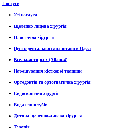
Послуги
Усі послуги
Щелепно-лицева хірургія
Пластична хірургія
Центр дентальної імплантації в Одесі
Все-на-чотирьох (All-on-4)
Нарощування кісткової тканини
Ортодонтія та ортогнатична хірургія
Ендоскопічна хірургія
Видалення зубів
Дитяча щелепно-лицева хірургія
Терапія