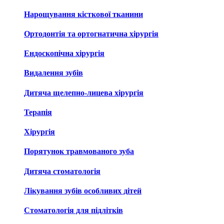
Нарощування кісткової тканини
Ортодонтія та ортогнатична хірургія
Ендоскопічна хірургія
Видалення зубів
Дитяча щелепно-лицева хірургія
Терапія
Хірургія
Порятунок травмованого зуба
Дитяча стоматологія
Лікування зубів особливих дітей
Стоматологія для підлітків