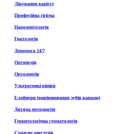
Лікування карієсу
Професійна гігієна
Пародонтологія
Гнатологія
Допомога 24/7
Ортопедія
Ортодонтія
Ультратонкі вініри
Елайнери (вирівнювання зубів капами)
Дитяча ортодонтія
Геронтологічна стоматологія
Сучасна анестезія