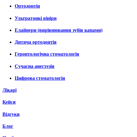
Ортодонтія
Ультратонкі вініри
Елайнери (вирівнювання зубів капами)
Дитяча ортодонтія
Геронтологічна стоматологія
Сучасна анестезія
Цифрова стоматологія
Лікарі
Кейси
Відгуки
Блог