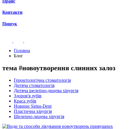
Прайс
Контакти
Пошук
Головна
Блог
тема #новоутворення слинних залоз
Геронтологічна стоматологія
Дитяча стоматологія
Дитяча щелепно-дицева хірургія
Здоров'я зубів
Краса зубів
Новини Sirius-Dent
Пластична хірургія
Щелепно-лицева хірургія