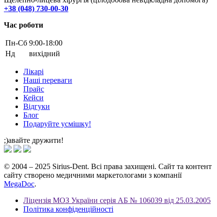
+38 (048) 730-00-30
Час роботи
Пн-Cб
9:00-18:00
Нд
вихідний
Лікарі
Наші переваги
Прайс
Кейси
Відгуки
Блог
Подаруйте усмішку!
;)авайте дружити!
© 2004 – 2025 Sirius-Dent. Всі права захищені. Сайт та контент
сайту створено медичними маркетологами з компанії
MegaDoc
.
Ліцензія МОЗ України серія АБ № 106039 від 25.03.2005
Політика конфіденційності