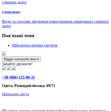
2 роки назад
Види та способи лікування новоутворень привушних слинних
залоз
Пов'язані теми
#Щелепно-лицева хірургія
Відділ контролю якості
;)авайте дружити!
+38 (066) 125-86-31
Одеса, Розкидайлівська, 69/71
Написати листа
Щелепно-лицева хірургія (цілодобова невідкладна допомога)