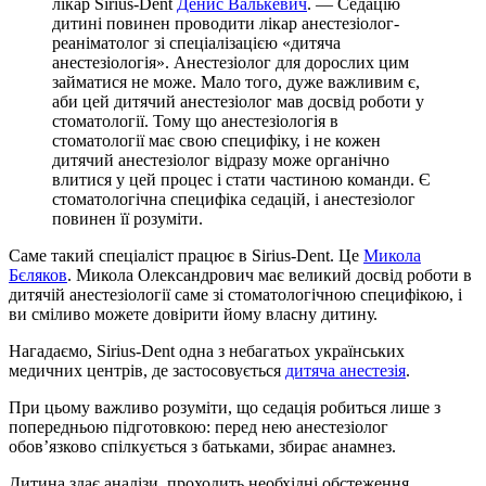
лікар Sirius-Dent
Денис Валькевич
. — Седацію
дитині повинен проводити лікар анестезіолог-
реаніматолог зі спеціалізацією «дитяча
анестезіологія». Анестезіолог для дорослих цим
займатися не може. Мало того, дуже важливим є,
аби цей дитячий анестезіолог мав досвід роботи у
стоматології. Тому що анестезіологія в
стоматології має свою специфіку, і не кожен
дитячий анестезіолог відразу може органічно
влитися у цей процес і стати частиною команди. Є
стоматологічна специфіка седацій, і анестезіолог
повинен її розуміти.
Саме такий спеціаліст працює в Sirius-Dent. Це
Микола
Бєляков
. Микола Олександрович має великий досвід роботи в
дитячій анестезіології саме зі стоматологічною специфікою, і
ви сміливо можете довірити йому власну дитину.
Нагадаємо, Sirius-Dent одна з небагатьох українських
медичних центрів, де застосовується
дитяча анестезія
.
При цьому важливо розуміти, що седація робиться лише з
попередньою підготовкою: перед нею анестезіолог
обов’язково спілкується з батьками, збирає анамнез.
Дитина здає аналізи, проходить необхідні обстеження