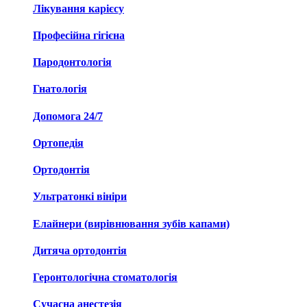
Лікування карієсу
Професійна гігієна
Пародонтологія
Гнатологія
Допомога 24/7
Ортопедія
Ортодонтія
Ультратонкі вініри
Елайнери (вирівнювання зубів капами)
Дитяча ортодонтія
Геронтологічна стоматологія
Сучасна анестезія