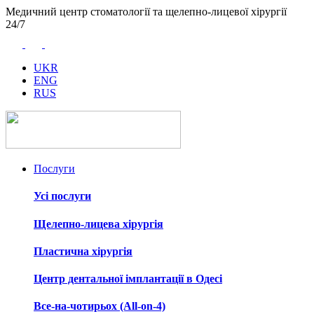
Медичний центр стоматології та щелепно-лицевої хірургії
24/7
UKR
ENG
RUS
Послуги
Усі послуги
Щелепно-лицева хірургія
Пластична хірургія
Центр дентальної імплантації в Одесі
Все-на-чотирьох (All-on-4)