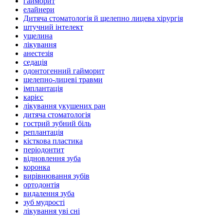
гайморит
елайнери
Дитяча стоматологія й щелепно лицева хірургія
штучний інтелект
ущелина
лікування
анестезія
седація
одонтогенний гайморит
щелепно-лицеві травми
імплантація
карієс
лікування укушених ран
дитяча стоматологія
гострий зубний біль
реплантація
кісткова пластика
періодонтит
відновлення зуба
коронка
вирівнювання зубів
ортодонтія
видалення зуба
зуб мудрості
лікування уві сні