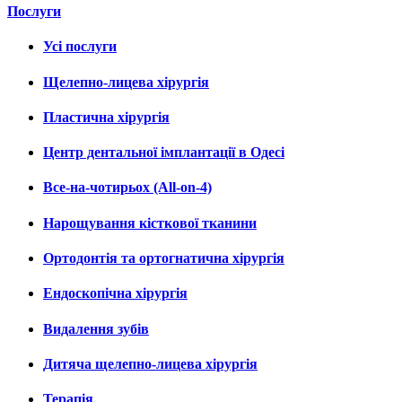
Послуги
Усі послуги
Щелепно-лицева хірургія
Пластична хірургія
Центр дентальної імплантації в Одесі
Все-на-чотирьох (All-on-4)
Нарощування кісткової тканини
Ортодонтія та ортогнатична хірургія
Ендоскопічна хірургія
Видалення зубів
Дитяча щелепно-лицева хірургія
Терапія