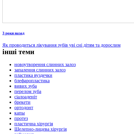
3 роки назад
Як проводиться лікування зубів уві сні дітям та дорослим
інші теми
новоутворення слинних залоз
запалення слинних залоз
пластика вуздечки
блефаропластика
вивих зуба
перелом зуба
сіалоаденіт
брекети
ортодонт
капы
протез
пластична хірургія
Щелепно-лицева хірургія