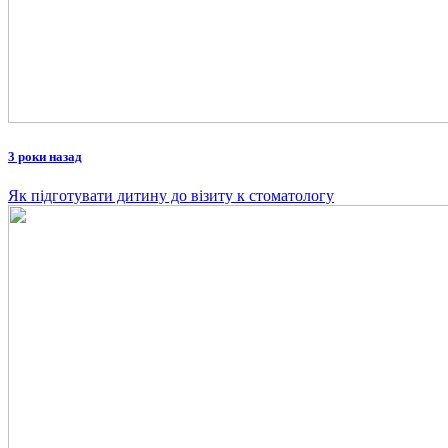
3 роки назад
Як підготувати дитину до візиту к стоматологу