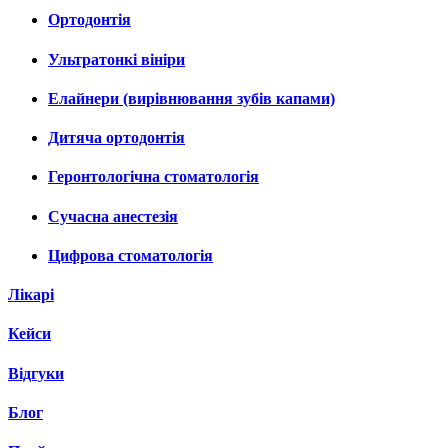
Ортодонтія
Ультратонкі вініри
Елайнери (вирівнювання зубів капами)
Дитяча ортодонтія
Геронтологічна стоматологія
Сучасна анестезія
Цифрова стоматологія
Лікарі
Кейси
Відгуки
Блог