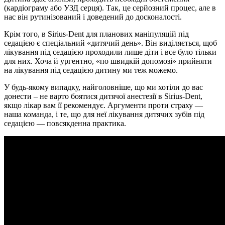
(кардіограму або УЗД серця). Так, це серйозний процес, але в
нас він рутинізований і доведений до досконалості.
Крім того, в Sirius-Dent для планових маніпуляцій під
седацією є спеціальний «дитячий день». Він виділяється, щоб
лікування під седацією проходили лише діти і все було тільки
для них. Хоча й ургентно, «по швидкій допомозі» прийняти
на лікування під седацією дитину ми теж можемо.
У будь-якому випадку, найголовніше, що ми хотіли до вас
донести – не варто боятися дитячої анестезії в Sirius-Dent,
якщо лікар вам її рекомендує. Аргументи проти страху —
наша команда, і те, що для неї лікування дитячих зубів під
седацією — повсякденна практика.