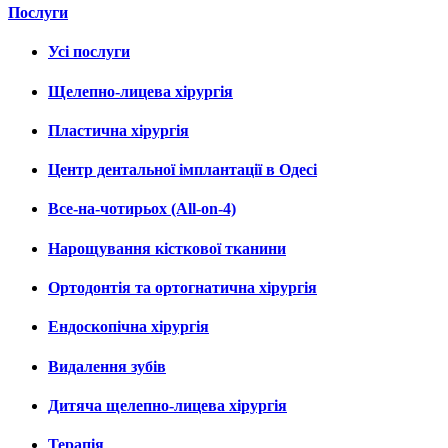
Послуги
Усі послуги
Щелепно-лицева хірургія
Пластична хірургія
Центр дентальної імплантації в Одесі
Все-на-чотирьох (All-on-4)
Нарощування кісткової тканини
Ортодонтія та ортогнатична хірургія
Ендоскопічна хірургія
Видалення зубів
Дитяча щелепно-лицева хірургія
Терапія