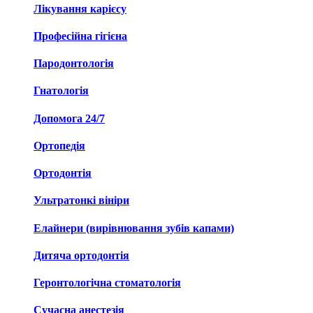
Лікування карієсу
Професійна гігієна
Пародонтологія
Гнатологія
Допомога 24/7
Ортопедія
Ортодонтія
Ультратонкі вініри
Елайнери (вирівнювання зубів капами)
Дитяча ортодонтія
Геронтологічна стоматологія
Сучасна анестезія