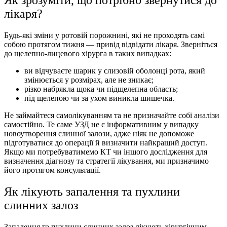
лікаря?
Будь-які зміни у ротовій порожнині, які не проходять самі
собою протягом тижня — привід відвідати лікаря. Зверніться
до щелепно-лицевого хірурга в таких випадках:
ви відчуваєте шарик у слизовій оболонці рота, який
змінюється у розмірах, але не зникає;
різко набрякла щока чи підщелепна область;
під щелепою чи за ухом виникла шишечка.
Не займайтеся самолікуванням та не призначайте собі аналізи
самостійно. Те саме УЗД не є інформативним у випадку
новоутворення слинної залози, адже ніяк не допоможе
підготуватися до операції й визначити найкращий доступ.
Якщо ми потребуватимемо КТ чи іншого дослідження для
визначення діагнозу та стратегії лікування, ми призначимо
його протягом консультації.
Як лікують запалення та пухлини
слинних залоз
Запалення та пухлини слинних залоз лікують хірургічним