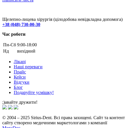
Щелепно-лицева хірургія (цілодобова невідкладна допомога)
+38 (048) 730-00-30
Час роботи
Пн-Cб
9:00-18:00
Нд
вихідний
Лікарі
Наші переваги
Прайс
Кейси
Відгуки
Блог
Подаруйте усмішку!
;)авайте дружити!
© 2004 – 2025 Sirius-Dent. Всі права захищені. Сайт та контент
сайту створено медичними маркетологами з компанії
MegaDoc
.