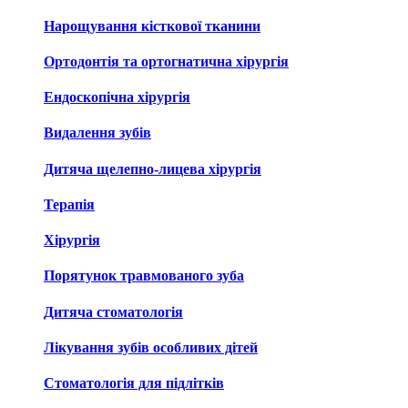
Нарощування кісткової тканини
Ортодонтія та ортогнатична хірургія
Ендоскопічна хірургія
Видалення зубів
Дитяча щелепно-лицева хірургія
Терапія
Хірургія
Порятунок травмованого зуба
Дитяча стоматологія
Лікування зубів особливих дітей
Стоматологія для підлітків