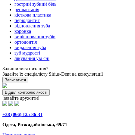
гострий зубний біль
реплантація
кісткова пластика
періодонтит
відновлення зуба
коронка
вирівнювання зубів
ортодонтія
видалення зуба
зуб мудрості
лікування уві сні
Залишилися питання?
Задайте їх спеціалісту Sirius-Dent на консультації
Записатися
Відділ контролю якості
;)авайте дружити!
+38 (066) 125-86-31
Одеса, Розкидайлівська, 69/71
Написати листа