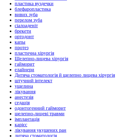
пластика вуздечки
блефаропластика
вивих зуба
перелом зуба
сіалоаденіт
брекети
ортодонт
капы
протез
пластична хірургія
Щелепно-лицева хірургія
гайморит
елайнери
Дитяча стоматологія й щелепно лицева хірургія
штучний інтелект
ущелина
лікування
анестезія
седація
одонтогенний гайморит
щелепно-лицеві травми
імплантація
карієс
лікування укушених ран
дитяча стоматологія