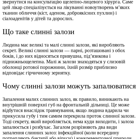
звернутися на консультацію щелепно-лицевого хірурга. Саме
цей лікар спеціалізується на лікуванні новоутворень м’яких
тканин обличчя (кіст, аденом, доброякісних пухлин) і
сіалоаденітів у дітей та дорослих.
Що таке слинні залози
Людина має великі та малі слинні залози, які виробляють
секрет. Великі слинні залози — парні, розташовані з обох
боків, і до них відносяться привушна, під’язикова і
піднижньощелепна. Малі ж залози знаходяться у слизовій
оболонці ротової порожнини, їхній розмір приблизно
відповідає гірчичному зернятку.
Чому слинні залози можуть запалюватися
Запалення малих слинних залоз, як правило, виникають на
внутрішній поверхні губ на фронтальній дільниці. Це може
відбутися внаслідок травмування, якщо людина вдарила чи
прикусила губу і тим самим перекрила проток слинної залози.
Тоді секрету, який виробляється, нема куди виходити, і залоза
запалюється і розбухає. Загалом розрізняють два види
запалення слинних залоз: інфекційної (коли всередину
потрапляють бактерії або віруси) і конкрементозної природи