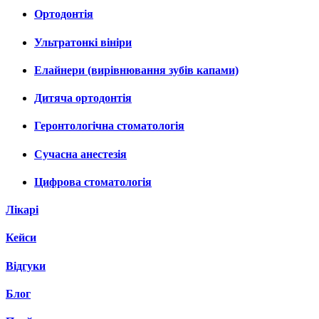
Ортодонтія
Ультратонкі вініри
Елайнери (вирівнювання зубів капами)
Дитяча ортодонтія
Геронтологічна стоматологія
Сучасна анестезія
Цифрова стоматологія
Лікарі
Кейси
Відгуки
Блог