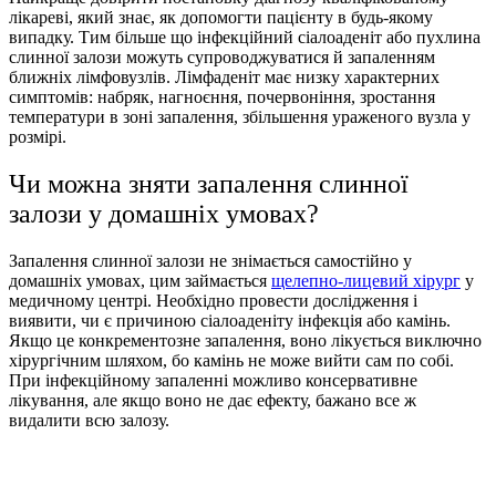
лікареві, який знає, як допомогти пацієнту в будь-якому
випадку. Тим більше що інфекційний сіалоаденіт або пухлина
слинної залози можуть супроводжуватися й запаленням
ближніх лімфовузлів. Лімфаденіт має низку характерних
симптомів: набряк, нагноєння, почервоніння, зростання
температури в зоні запалення, збільшення ураженого вузла у
розмірі.
Чи можна зняти запалення слинної
залози у домашніх умовах?
Запалення слинної залози не знімається самостійно у
домашніх умовах, цим займається
щелепно-лицевий хірург
у
медичному центрі. Необхідно провести дослідження і
виявити, чи є причиною сіалоаденіту інфекція або камінь.
Якщо це конкрементозне запалення, воно лікується виключно
хірургічним шляхом, бо камінь не може вийти сам по собі.
При інфекційному запаленні можливо консервативне
лікування, але якщо воно не дає ефекту, бажано все ж
видалити всю залозу.