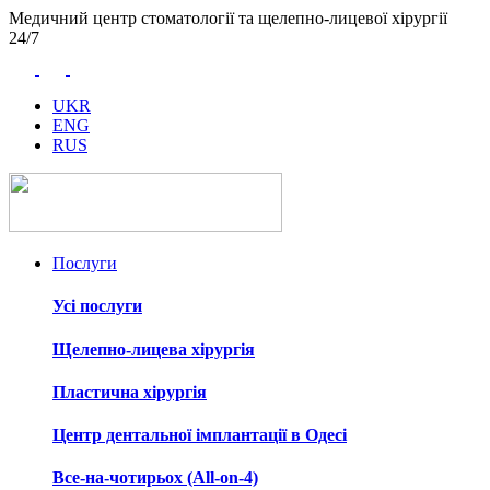
Медичний центр стоматології та щелепно-лицевої хірургії
24/7
UKR
ENG
RUS
Послуги
Усі послуги
Щелепно-лицева хірургія
Пластична хірургія
Центр дентальної імплантації в Одесі
Все-на-чотирьох (All-on-4)