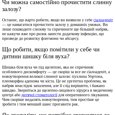
Чи можна самостійно прочистити слинну
залозу?
Останнє, що варто робити, якщо ви виявили у себе
сіалоаденіт
— це намагатися прочистити залозу у домашніх умовах. Ви
лише пошкодите слизову та спричините ще більший набряк,
не кажучи вже про ризик занести додаткову інфекцію, що
призведе до розвитку флегмони чи абсцесу.
Що робити, якщо помітили у себе чи
дитини шишку біля вуха?
Шишка біля вуха чи під щелепою, яка не спричиняє
особливого дискомфорту — це скоріш за все не сіалоаденіт, а
новоутворення великої слинної залози: пухлина Уортона,
плеоморфна аденома чи кіста. Це не ургентна проблема, як
набряк внаслідок запалення, але її слід вирішити, і бажано
швидко. Зверніться до щелепно-лицевого хірурга в медичному
центрі або
дитячої стоматології
для оперативного лікування.
Чим скоріше видалять новоутворення, тим простіше це
зробити і тим менший шанс прогавити рак.
Як зрозуміти, що потрібно звернутися до