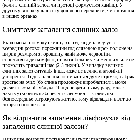
(коли в слинній залозі чи протоці формується камінь). У
другому випадку пацієнту доцільно перевірити, чи є каміння
в інших органах.
Симптоми запалення слинних залоз
Якщо мова про малу слинну залозу, людина відчуває
всередині ротової порожнини під слизовою щось подібне на
шарик розміром з горошину, який може червоніти,
спричиняти дискомфорт, ставати більшим чи меншим, але не
проходить тривалий час (2-3 тижні). У випадку великих
слинних залоз ситуація інша, адже це великі анатомічні
утворення. Тоді запалення розвивається дуже стрімко, набряк
зростає на очах (бо слина продовжує вироблятися) і може
досягти розмірів яблука. Якщо не дати цьому раду, може
навіть утворитися абсцес чи флегмона — стани, які
безпосередньо загрожують життю, тому відкладати візит до
лікаря точно не слід.
Як відрізнити запалення лімфовузла від
запалення слинної залози?
Найкраще довірити постановку діагнозу кваліфікованому