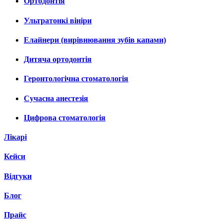
Ортодонтія
Ультратонкі вініри
Елайнери (вирівнювання зубів капами)
Дитяча ортодонтія
Геронтологічна стоматологія
Сучасна анестезія
Цифрова стоматологія
Лікарі
Кейси
Відгуки
Блог
Прайс