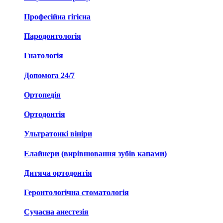
Професійна гігієна
Пародонтологія
Гнатологія
Допомога 24/7
Ортопедія
Ортодонтія
Ультратонкі вініри
Елайнери (вирівнювання зубів капами)
Дитяча ортодонтія
Геронтологічна стоматологія
Сучасна анестезія