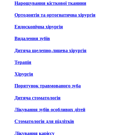
Нарощування кісткової тканини
Ортодонтія та ортогнатична хірургія
Ендоскопічна хірургія
Видалення зубів
Дитяча щелепно-лицева хірургія
Терапія
Хірургія
Порятунок травмованого зуба
Дитяча стоматологія
Лікування зубів особливих дітей
Стоматологія для підлітків
Лікування карієсу