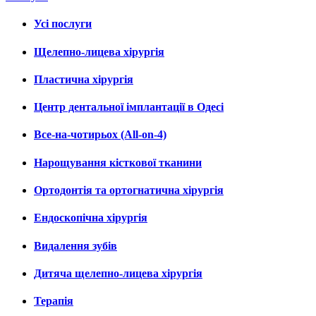
Усі послуги
Щелепно-лицева хірургія
Пластична хірургія
Центр дентальної імплантації в Одесі
Все-на-чотирьох (All-on-4)
Нарощування кісткової тканини
Ортодонтія та ортогнатична хірургія
Ендоскопічна хірургія
Видалення зубів
Дитяча щелепно-лицева хірургія
Терапія