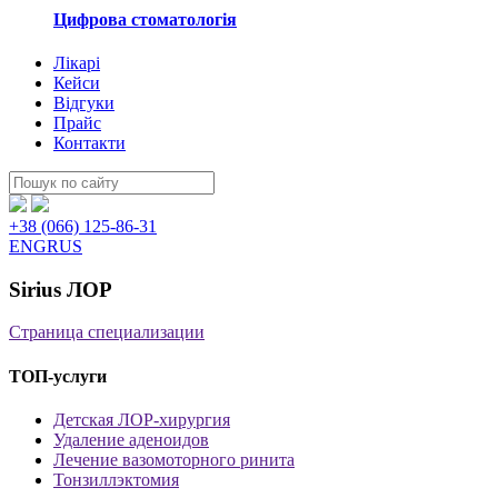
Цифрова стоматологія
Лікарі
Кейси
Відгуки
Прайс
Контакти
Пошук:
+38 (066) 125-86-31
ENG
RUS
Sirius ЛОР
Страница специализации
ТОП-услуги
Детская ЛОР-хирургия
Удаление аденоидов
Лечение вазомоторного ринита
Тонзиллэктомия