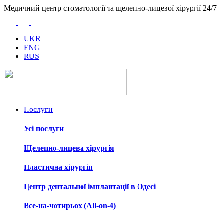
Медичний центр стоматології та щелепно-лицевої хірургії 24/7
UKR
ENG
RUS
Послуги
Усі послуги
Щелепно-лицева хірургія
Пластична хірургія
Центр дентальної імплантації в Одесі
Все-на-чотирьох (All-on-4)