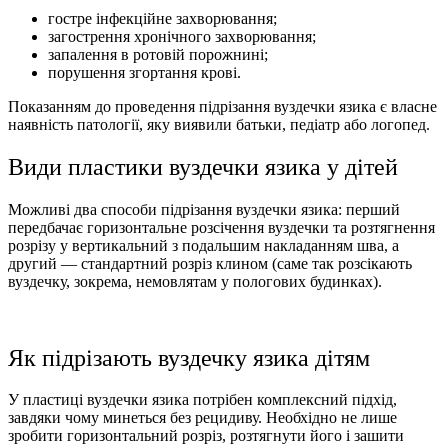
гостре інфекційне захворювання;
загострення хронічного захворювання;
запалення в ротовій порожнині;
порушення згортання крові.
Показанням до проведення підрізання вуздечки язика є власне
наявність патології, яку виявили батьки, педіатр або логопед.
Види пластики вуздечки язика у дітей
Можливі два способи підрізання вуздечки язика: перший
передбачає горизонтальне розсічення вуздечки та розтягнення
розрізу у вертикальний з подальшим накладанням шва, а
другий — стандартний розріз клином (саме так розсікають
вуздечку, зокрема, немовлятам у пологових будинках).
Як підрізають вуздечку язика дітям
У пластиці вуздечки язика потрібен комплексний підхід,
завдяки чому минеться без рецидиву. Необхідно не лише
зробити горизонтальний розріз, розтягнути його і зашити