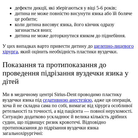
дефекти дикції, які зберігаються у віці 5-6 років;
дитина не може повністю висунути язика або їй боляче
це робити;
коли дитина висовує язика, його кінчик одразу
загинається вниз;
дитина не може доторкнутися язиком до піднебіння.
У цих випадках варто привести дитину до
щелепно-лицевого
хірурга
, який оцінить необхідність пластики вуздечки.
Показання та протипоказання до
проведення підрізання вуздечки язика у
дітей
Ми в медичному центрі Sirius-Dent проводимо пластику
вуздечки язика під
седативною анестезією
, адже ця операція,
хоча й не складна сама по собі, вимагає від хірурга особливої
ретельності та точності, а від пацієнта — повної нерухомості.
Ситуацію додатково ускладнює й велика кількість дрібних
судин, що підвищує ризик кровотечі. Відповідно
протипоказання до підрізання вуздечки язика
загальнохірургічні: