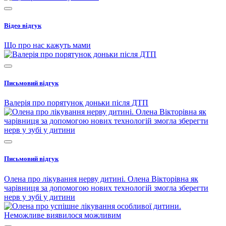
Відео відгук
Що про нас кажуть мами
Письмовий відгук
Валерія про порятунок доньки після ДТП
Письмовий відгук
Олена про лікування нерву дитині. Олена Вікторівна як
чарівниця за допомогою нових технологій змогла зберегти
нерв у зубі у дитини