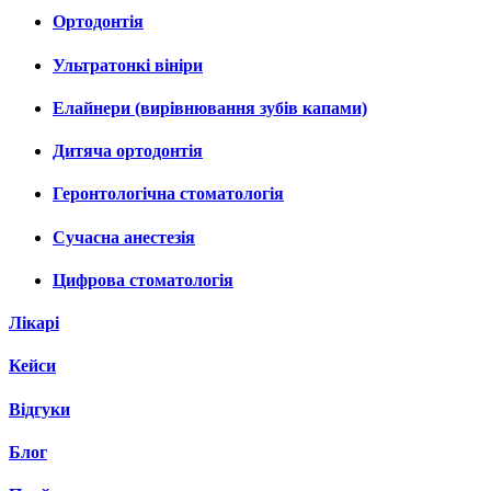
Ортодонтія
Ультратонкі вініри
Елайнери (вирівнювання зубів капами)
Дитяча ортодонтія
Геронтологічна стоматологія
Сучасна анестезія
Цифрова стоматологія
Лікарі
Кейси
Відгуки
Блог