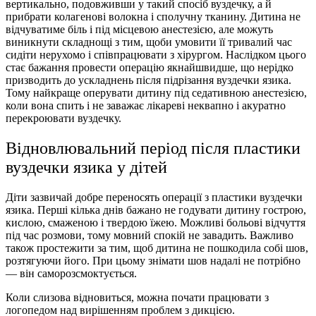
вертикально, подовживши у такий спосіб вуздечку, а й
прибрати колагенові волокна і сполучну тканину. Дитина не
відчуватиме біль і під місцевою анестезією, але можуть
виникнути складнощі з тим, щоби умовити її тривалий час
сидіти нерухомо і співпрацювати з хірургом. Наслідком цього
стає бажання провести операцію якнайшвидше, що нерідко
призводить до ускладнень після підрізання вуздечки язика.
Тому найкраще оперувати дитину під седативною анестезією,
коли вона спить і не заважає лікареві неквапно і акуратно
перекроювати вуздечку.
Відновлювальний період після пластики
вуздечки язика у дітей
Діти зазвичай добре переносять операції з пластики вуздечки
язика. Перші кілька днів бажано не годувати дитину гострою,
кислою, смаженою і твердою їжею. Можливі больові відчуття
під час розмови, тому мовний спокій не завадить. Важливо
також простежити за тим, щоб дитина не пошкодила собі шов,
розтягуючи його. При цьому знімати шов надалі не потрібно
— він саморозсмоктується.
Коли слизова відновиться, можна почати працювати з
логопедом над вирішенням проблем з дикцією.