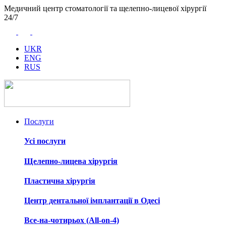
Медичний центр стоматології та щелепно-лицевої хірургії
24/7
UKR
ENG
RUS
Послуги
Усі послуги
Щелепно-лицева хірургія
Пластична хірургія
Центр дентальної імплантації в Одесі
Все-на-чотирьох (All-on-4)