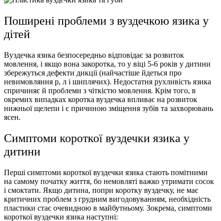
Поширені проблеми з вуздечкою язика у
дітей
Вуздечка язика безпосередньо відповідає за розвиток
мовлення, і якщо вона закоротка, то у віці 5-6 років у дитини
збережуться дефекти дикції (найчастіше йдеться про
невимовляння р, л і шиплячих). Недостатня рухливість язика
спричиняє й проблеми з чіткістю мовлення. Крім того, в
окремих випадках коротка вуздечка впливає на розвиток
нижньої щелепи і є причиною зміщення зубів та захворювань
ясен.
Симптоми короткої вуздечки язика у
дитини
Перші симптоми короткої вуздечки язика стають помітними
на самому початку життя, бо немовляті важко утримати сосок
і смоктати. Якщо дитина, попри коротку вуздечку, не має
критичних проблем з грудним вигодовуванням, необхідність
пластики стає очевидною в майбутньому. Зокрема, симптоми
короткої вуздечки язика наступні: