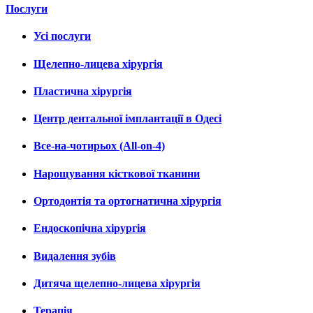
Послуги
Усі послуги
Щелепно-лицева хірургія
Пластична хірургія
Центр дентальної імплантації в Одесі
Все-на-чотирьох (All-on-4)
Нарощування кісткової тканини
Ортодонтія та ортогнатична хірургія
Ендоскопічна хірургія
Видалення зубів
Дитяча щелепно-лицева хірургія
Терапія