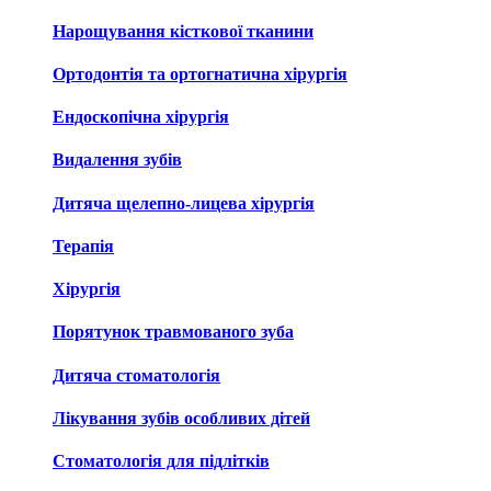
Нарощування кісткової тканини
Ортодонтія та ортогнатична хірургія
Ендоскопічна хірургія
Видалення зубів
Дитяча щелепно-лицева хірургія
Терапія
Хірургія
Порятунок травмованого зуба
Дитяча стоматологія
Лікування зубів особливих дітей
Стоматологія для підлітків