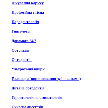
Лікування карієсу
Професійна гігієна
Пародонтологія
Гнатологія
Допомога 24/7
Ортопедія
Ортодонтія
Ультратонкі вініри
Елайнери (вирівнювання зубів капами)
Дитяча ортодонтія
Геронтологічна стоматологія
Сучасна анестезія