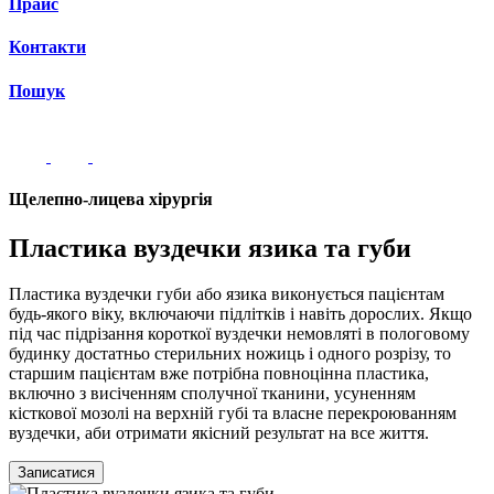
Прайс
Контакти
Пошук
Щелепно-лицева хірургія
Пластика вуздечки язика та губи
Пластика вуздечки губи або язика виконується пацієнтам
будь-якого віку, включаючи підлітків і навіть дорослих. Якщо
під час підрізання короткої вуздечки немовляті в пологовому
будинку достатньо стерильних ножиць і одного розрізу, то
старшим пацієнтам вже потрібна повноцінна пластика,
включно з висіченням сполучної тканини, усуненням
кісткової мозолі на верхній губі та власне перекроюванням
вуздечки, аби отримати якісний результат на все життя.
Записатися