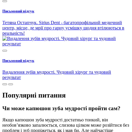
Письмовий відгук
Тетяна Остапчук. Sirius Dent - багатопрофільний медичний
центр, місце, де мрії про гарну усмішку щодня втілюються в
реальність!
Письмовий відгук
Видалення зубів мудрості. Чудовий хірург та чудовий
результат
Популярні питання
Чи може капюшон зуба мудрості пройти сам?
Якщо капюшон зуба мудрості достатньо тонкий, він
необов’язково запалюється, слизова цілком може розійтися без
проблем і зуб проріжеться, як і мав би. Але найчастіше