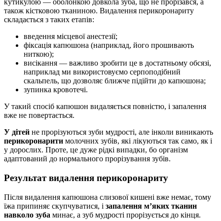
кутикулою — оболонкою довкола зуба, що не прорізався, а
також кістковою тканиною. Видалення перикоронариту
складається з таких етапів:
введення місцевої анестезії;
фіксація капюшона (наприклад, його прошивають
ниткою);
висікання — важливо зробити це в достатньому обсязі,
наприклад ми використовуємо серпоподібний
скальпель, що дозволяє ближче підійти до капюшона;
зупинка кровотечі.
У такий спосіб капюшон видаляється повністю, і запалення
вже не повертається.
У дітей
не прорізуються зуби мудрості, але інколи виникають
перикоронарити
молочних зубів, які лікуються так само, як і
у дорослих. Проте, це дуже рідкі випадки, бо організм
адаптований до нормального прорізування зубів.
Результат видалення перикоронариту
Після видалення капюшона слизової кишені вже немає, тому
їжа припиняє скупчуватися, і
запалення м’яких тканин
навколо зуба
минає, а зуб мудрості прорізується до кінця.