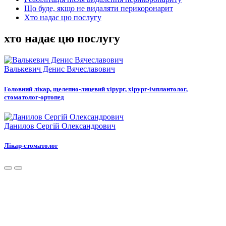
Що буде, якщо не видаляти перикоронарит
Хто надає цю послугу
хто надає цю послугу
Валькевич Денис Вячеславович
Головний лікар, щелепно-лицевий хірург, хірург-імплантолог,
стоматолог-ортопед
Данилов Сергій Олександрович
Лікар-стоматолог