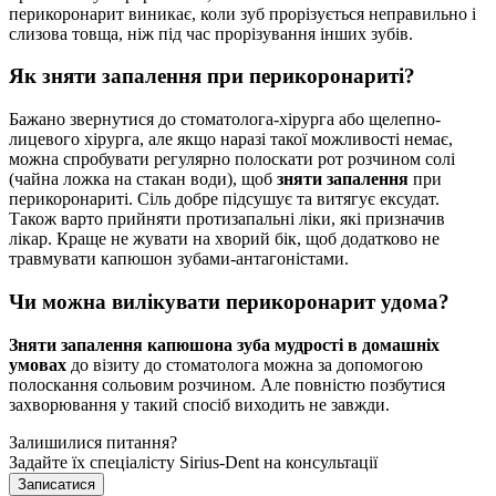
перикоронарит виникає, коли зуб прорізується неправильно і
слизова товща, ніж під час прорізування інших зубів.
Як зняти запалення при перикоронариті?
Бажано звернутися до стоматолога-хірурга або щелепно-
лицевого хірурга, але якщо наразі такої можливості немає,
можна спробувати регулярно полоскати рот розчином солі
(чайна ложка на стакан води), щоб
зняти запалення
при
перикоронариті. Сіль добре підсушує та витягує ексудат.
Також варто прийняти протизапальні ліки, які призначив
лікар. Краще не жувати на хворий бік, щоб додатково не
травмувати капюшон зубами-антагоністами.
Чи можна вилікувати перикоронарит удома?
Зняти запалення капюшона зуба мудрості в домашніх
умовах
до візиту до стоматолога можна за допомогою
полоскання сольовим розчином. Але повністю позбутися
захворювання у такий спосіб виходить не завжди.
Залишилися питання?
Задайте їх спеціалісту Sirius-Dent на консультації
Записатися