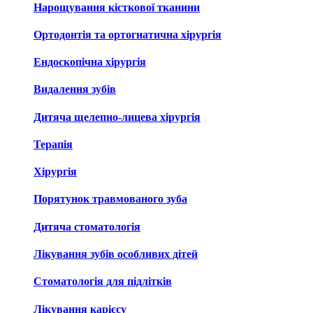
Нарощування кісткової тканини
Ортодонтія та ортогнатична хірургія
Ендоскопічна хірургія
Видалення зубів
Дитяча щелепно-лицева хірургія
Терапія
Хірургія
Порятунок травмованого зуба
Дитяча стоматологія
Лікування зубів особливих дітей
Стоматологія для підлітків
Лікування карієсу