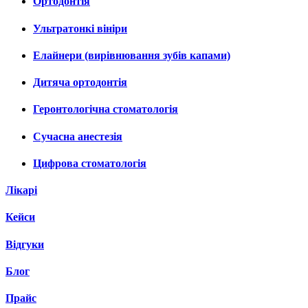
Ортодонтія
Ультратонкі вініри
Елайнери (вирівнювання зубів капами)
Дитяча ортодонтія
Геронтологічна стоматологія
Сучасна анестезія
Цифрова стоматологія
Лікарі
Кейси
Відгуки
Блог
Прайс