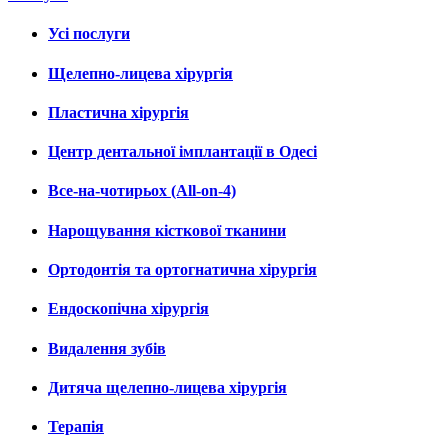
Усі послуги
Щелепно-лицева хірургія
Пластична хірургія
Центр дентальної імплантації в Одесі
Все-на-чотирьох (All-on-4)
Нарощування кісткової тканини
Ортодонтія та ортогнатична хірургія
Ендоскопічна хірургія
Видалення зубів
Дитяча щелепно-лицева хірургія
Терапія