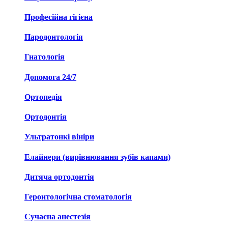
Професійна гігієна
Пародонтологія
Гнатологія
Допомога 24/7
Ортопедія
Ортодонтія
Ультратонкі вініри
Елайнери (вирівнювання зубів капами)
Дитяча ортодонтія
Геронтологічна стоматологія
Сучасна анестезія