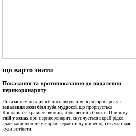
що варто знати
Показання та протипоказання до видалення
перикоронариту
Показанням до хірургічного лікування перикоронариту є
запалення ясен біля зуба мудрості,
що прорізується.
Капюшон яскраво-червоний, збільшений і болить. Причому
гній у яснах
при перикоронариті скупчується вкрай рідко,
адже капюшон не утворює герметичну кишеню, і ексудат має
куди витікати.