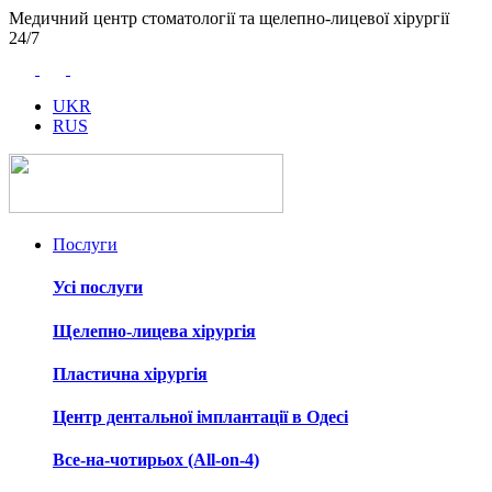
Медичний центр стоматології та щелепно-лицевої хірургії
24/7
UKR
RUS
Послуги
Усі послуги
Щелепно-лицева хірургія
Пластична хірургія
Центр дентальної імплантації в Одесі
Все-на-чотирьох (All-on-4)