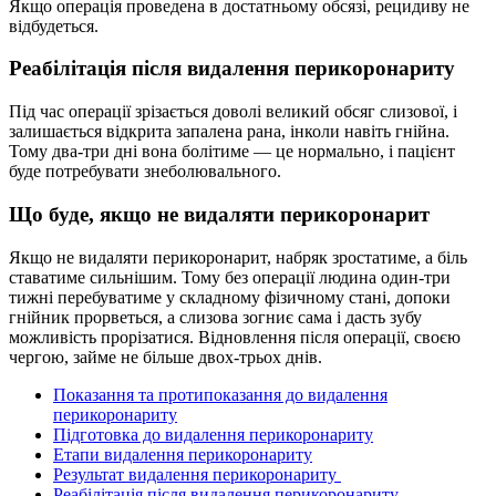
Якщо операція проведена в достатньому обсязі, рецидиву не
відбудеться.
Реабілітація після видалення перикоронариту
Під час операції зрізається доволі великий обсяг слизової, і
залишається відкрита запалена рана, інколи навіть гнійна.
Тому два-три дні вона болітиме — це нормально, і пацієнт
буде потребувати знеболювального.
Що буде, якщо не видаляти перикоронарит
Якщо не видаляти перикоронарит, набряк зростатиме, а біль
ставатиме сильнішим. Тому без операції людина один-три
тижні перебуватиме у складному фізичному стані, допоки
гнійник прорветься, а слизова зогниє сама і дасть зубу
можливість прорізатися. Відновлення після операції, своєю
чергою, займе не більше двох-трьох днів.
Показання та протипоказання до видалення
перикоронариту
Підготовка до видалення перикоронариту
Етапи видалення перикоронариту
Результат видалення перикоронариту
Реабілітація після видалення перикоронариту