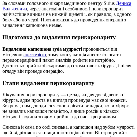
За словами головного лікаря медичного центру Sirius
Дениса
Валькевича
, через анатомічні особливості перикоронарит
найчастіше виникає на нижній щелепі і, як правило, з одного
боку або по черзі. Протипоказань до проведення операції з
видалення капюшона немає.
Підготовка до видалення перикоронариту
Видалення капюшона зуба мудрості
проводиться під
місцевою
анестезією
, тому консультація анестезіолога та
передопераційний пакет аналізів робити не потрібно.
Достатньо прийти зі скаргами до стоматолога-хірурга, і після
огляду він проведе операцію.
Етапи видалення перикоронариту
Лікування перикоронариту — це задача для досвідченого
хірурга, адже проста на вигляд процедура має свої нюанси.
Зокрема, нам доводилося спостерігати випадки, коли хірург
не видалив капюшон повністю, а лише розсік в кількох
місцях, і людина згодом прийшла до нас із рецидивом.
Слизова й сама по собі слизька, а капюшон над зубом мудрості
ще й відрізняється товщиною та щільністю. Він зрощений з