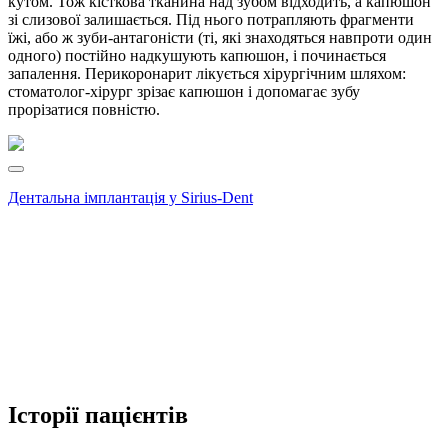
кутом. Тож кісткова тканина над зубом відходить, а капюшон
зі слизової залишається. Під нього потрапляють фрагменти
їжі, або ж зуби-антагоністи
(ті, які знаходяться навпроти один
одного) постійно надкушують капюшон, і починається
запалення. Перикоронарит лікується хірургічним шляхом:
стоматолог-хірург зрізає капюшон і допомагає зубу
прорізатися повністю.
Дентальна імплантація у Sirius-Dent
Історії пацієнтів