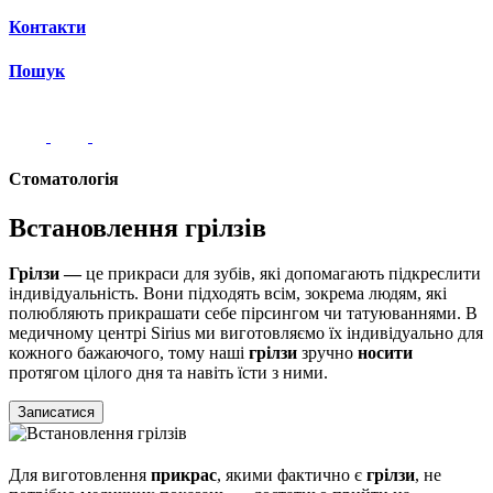
Контакти
Пошук
Стоматологiя
Встановлення грілзів
Грілзи —
це
прикраси для зубів, які допомагають підкреслити
індивідуальність. Вони підходять всім, зокрема людям, які
полюбляють прикрашати себе пірсингом чи татуюваннями. В
медичному центрі Sirius ми виготовляємо їх індивідуально для
кожного бажаючого, тому наші
грілзи
зручно
носити
протягом цілого дня та навіть їсти з ними.
Записатися
Для виготовлення
прикрас
, якими фактично є
грілзи
, не