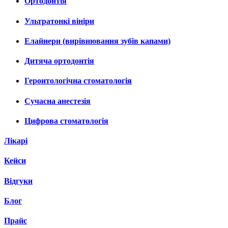
Ортодонтія
Ультратонкі вініри
Елайнери (вирівнювання зубів капами)
Дитяча ортодонтія
Геронтологічна стоматологія
Сучасна анестезія
Цифрова стоматологія
Лікарі
Кейси
Відгуки
Блог
Прайс