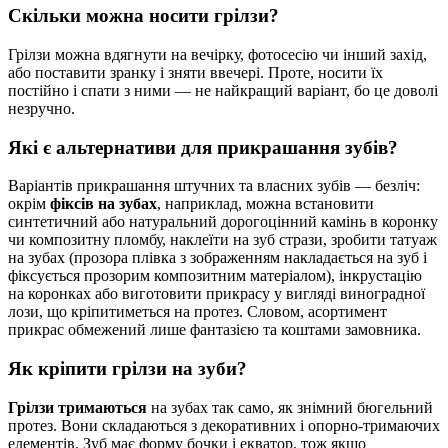
Скільки можна носити грілзи?
Грілзи можна вдягнути на вечірку, фотосесію чи інший захід,
або поставити зранку і зняти ввечері. Проте, носити їх
постійно і спати з ними — не найкращий варіант, бо це доволі
незручно.
Які є альтернативи для прикрашання зубів?
Варіантів прикрашання штучних та власних зубів — безліч:
окрім
фіксів на зубах
, наприклад, можна встановити
синтетичний або натуральний дорогоцінний камінь в коронку
чи композитну пломбу, наклеїти на зуб стрази, зробити татуаж
на зубах (прозора плівка з зображенням накладається на зуб і
фіксується прозорим композитним матеріалом), інкрустацію
на коронках або виготовити прикрасу у вигляді виноградної
лози, що кріпитиметься на протез. Словом, асортимент
прикрас обмежений лише фантазією та коштами замовника.
Як кріпити грілзи на зуби?
Грілзи тримаються
на зубах так само, як знімний бюгельний
протез. Вони складаються з декоративних і опорно-тримаючих
елементів. Зуб має форму бочки і екватор, тож якщо