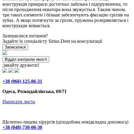
конструкція прикраси достатньо лабільна і підпружинена, то
після проходження екватора вона звужується. Таким чином,
три таких елементи і більше забезпечують фіксацію грілзів на
зубах. А якщо потягнути за грілзи, пружина розпрямляється і
конструкція знімається.
Залишилися питання?
Задайте їх спеціалісту Sirius-Dent на консультації
Записатися
Відділ контролю якості
;)авайте дружити!
+38 (066) 125-86-31
Одеса, Розкидайлівська, 69/71
Написати листа
Щелепно-лицева хірургія (цілодобова невідкладна допомога)
+38 (048) 730-00-30