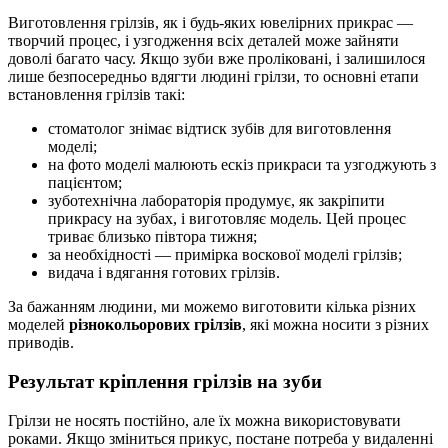
Виготовлення грілзів, як і будь-яких ювелірних прикрас —
творчий процес, і узгодження всіх деталей може зайняти
доволі багато часу. Якщо зуби вже проліковані, і залишилося
лише безпосередньо вдягти людині грілзи, то основні етапи
встановлення грілзів такі:
стоматолог знімає відтиск зубів для виготовлення
моделі;
на фото моделі малюють ескіз прикраси та узгоджують з
пацієнтом;
зуботехнічна лабораторія продумує, як закріпити
прикрасу на зубах, і виготовляє модель. Цей процес
триває близько півтора тижня;
за необхідності — примірка воскової моделі грілзів;
видача і вдягання готових грілзів.
За бажанням людини, ми можемо виготовити кілька різних
моделей
різнокольорових грілзів
, які можна носити з різних
приводів.
Результат кріплення грілзів на зуби
Грілзи не носять постійно, але їх можна використовувати
роками. Якщо зміниться прикус, постане потреба у видаленні