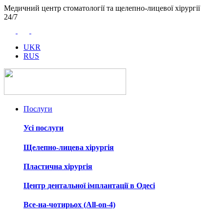
Медичний центр стоматології та щелепно-лицевої хірургії
24/7
UKR
RUS
Послуги
Усі послуги
Щелепно-лицева хірургія
Пластична хірургія
Центр дентальної імплантації в Одесі
Все-на-чотирьох (All-on-4)