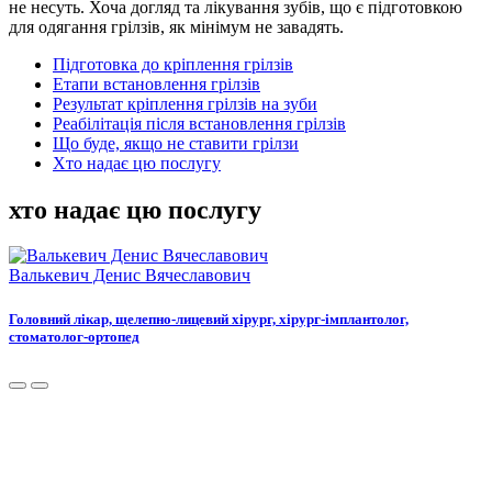
не несуть. Хоча догляд та лікування зубів, що є підготовкою
для одягання грілзів, як мінімум не завадять.
Підготовка до кріплення грілзів
Етапи встановлення грілзів
Результат кріплення грілзів на зуби
Реабілітація після встановлення грілзів
Що буде, якщо не ставити грілзи
Хто надає цю послугу
хто надає цю послугу
Валькевич Денис Вячеславович
Головний лікар, щелепно-лицевий хірург, хірург-імплантолог,
стоматолог-ортопед