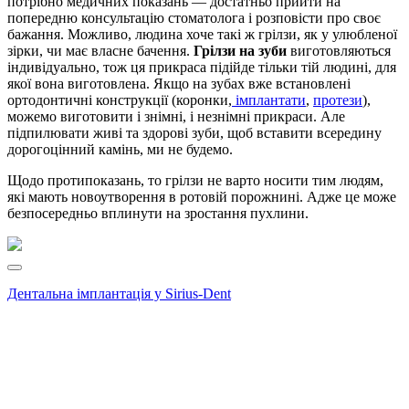
потрібно медичних показань — достатньо прийти на
попередню консультацію стоматолога і розповісти про своє
бажання. Можливо, людина хоче такі ж грілзи, як у улюбленої
зірки, чи має власне бачення.
Грілзи на зуби
виготовляються
індивідуально, тож ця прикраса підійде тільки тій людині, для
якої вона виготовлена. Якщо на зубах вже встановлені
ортодонтичні конструкції (коронки,
імплантати
,
протези
),
можемо виготовити і знімні, і незнімні прикраси. Але
підпилювати живі та здорові зуби, щоб вставити всередину
дорогоцінний камінь, ми не будемо.
Щодо протипоказань, то грілзи не варто носити тим людям,
які мають новоутворення в ротовій порожнині. Адже це може
безпосередньо вплинути на зростання пухлини.
Дентальна імплантація у Sirius-Dent