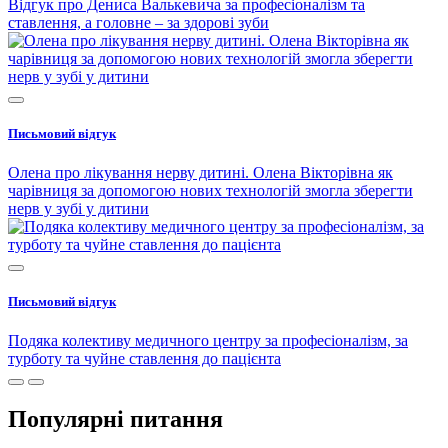
Відгук про Дениса Валькевича за професіоналізм та
ставлення, а головне – за здорові зуби
Письмовий відгук
Олена про лікування нерву дитині. Олена Вікторівна як
чарівниця за допомогою нових технологій змогла зберегти
нерв у зубі у дитини
Письмовий відгук
Подяка колективу медичного центру за професіоналізм, за
турботу та чуйне ставлення до пацієнта
Популярні питання