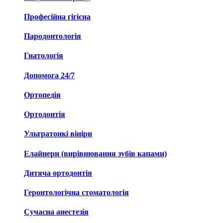
Професійна гігієна
Пародонтологія
Гнатологія
Допомога 24/7
Ортопедія
Ортодонтія
Ультратонкі вініри
Елайнери (вирівнювання зубів капами)
Дитяча ортодонтія
Геронтологічна стоматологія
Сучасна анестезія