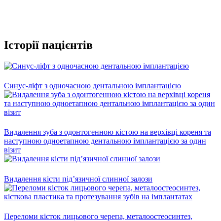
Історії пацієнтів
Cинус-ліфт з одночасною дентальною імплантацією
Видалення зуба з одонтогенною кістою на верхівці кореня та
наступною одноетапною дентальною імплантацією за один
візит
Видалення кісти під’язичної слинної залози
Переломи кісток лицьового черепа, металоостеосинтез,