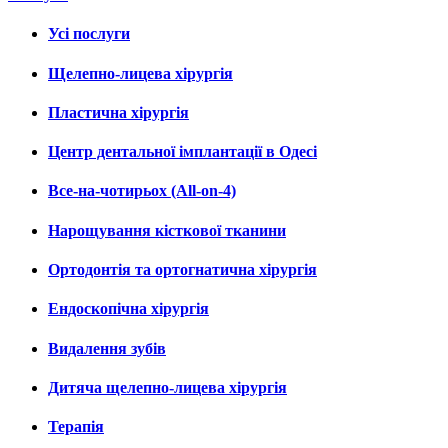
Усі послуги
Щелепно-лицева хірургія
Пластична хірургія
Центр дентальної імплантації в Одесі
Все-на-чотирьох (All-on-4)
Нарощування кісткової тканини
Ортодонтія та ортогнатична хірургія
Ендоскопічна хірургія
Видалення зубів
Дитяча щелепно-лицева хірургія
Терапія