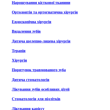
Нарощування кісткової тканини
Ортодонтія та ортогнатична хірургія
Ендоскопічна хірургія
Видалення зубів
Дитяча щелепно-лицева хірургія
Терапія
Хірургія
Порятунок травмованого зуба
Дитяча стоматологія
Лікування зубів особливих дітей
Стоматологія для підлітків
Лікування карієсу