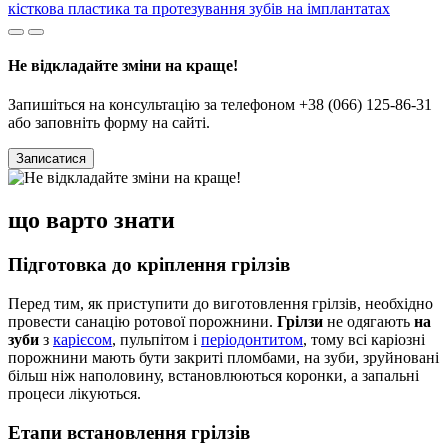
кісткова пластика та протезування зубів на імплантатах
Не відкладайте зміни на краще!
Запишіться на консультацію за телефоном +38 (066) 125-86-31
або заповніть форму на сайті.
Записатися
що варто знати
Підготовка до кріплення грілзів
Перед тим, як приступити до виготовлення грілзів, необхідно
провести санацію ротової порожнини.
Грілзи
не одягають
на
зуби
з
карієсом
, пульпітом і
періодонтитом
, тому всі каріозні
порожнини мають бути закриті пломбами, на зуби, зруйновані
більш ніж наполовину, встановлюються коронки, а запальні
процеси лікуються.
Етапи встановлення грілзів