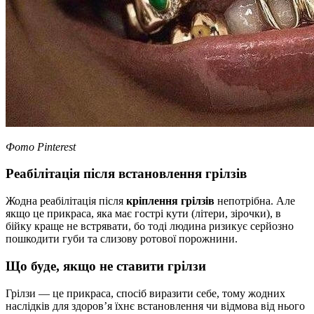
Фото Pinterest
Реабілітація після встановлення грілзів
Жодна реабілітація після
кріплення грілзів
непотрібна. Але
якщо це прикраса, яка має гострі кути (літери, зірочки), в
бійку краще не встрявати, бо тоді людина ризикує серйозно
пошкодити губи та слизову ротової порожнини.
Що буде, якщо не ставити грілзи
Грілзи — це прикраса, спосіб виразити себе, тому жодних
наслідків для здоров’я їхнє встановлення чи відмова від нього