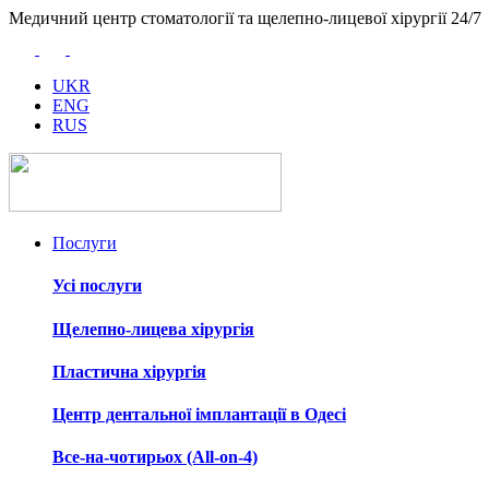
Медичний центр стоматології та щелепно-лицевої хірургії 24/7
UKR
ENG
RUS
Послуги
Усі послуги
Щелепно-лицева хірургія
Пластична хірургія
Центр дентальної імплантації в Одесі
Все-на-чотирьох (All-on-4)