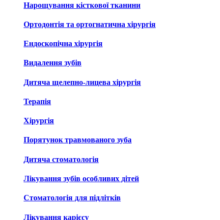
Нарощування кісткової тканини
Ортодонтія та ортогнатична хірургія
Ендоскопічна хірургія
Видалення зубів
Дитяча щелепно-лицева хірургія
Терапія
Хірургія
Порятунок травмованого зуба
Дитяча стоматологія
Лікування зубів особливих дітей
Стоматологія для підлітків
Лікування карієсу