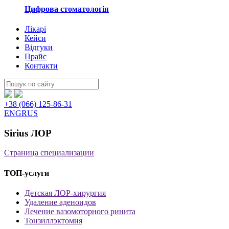
Цифрова стоматологія
Лікарі
Кейси
Відгуки
Прайс
Контакти
Пошук:
+38 (066) 125-86-31
ENG
RUS
Sirius ЛОР
Страница специализации
ТОП-услуги
Детская ЛОР-хирургия
Удаление аденоидов
Лечение вазомоторного ринита
Тонзиллэктомия