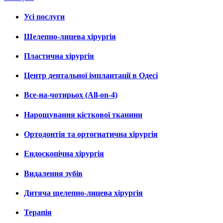
Усі послуги
Щелепно-лицева хірургія
Пластична хірургія
Центр дентальної імплантації в Одесі
Все-на-чотирьох (All-on-4)
Нарощування кісткової тканини
Ортодонтія та ортогнатична хірургія
Ендоскопічна хірургія
Видалення зубів
Дитяча щелепно-лицева хірургія
Терапія