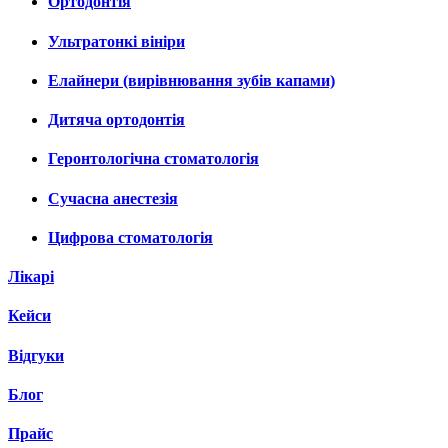
Ортодонтія
Ультратонкі вініри
Елайнери (вирівнювання зубів капами)
Дитяча ортодонтія
Геронтологічна стоматологія
Сучасна анестезія
Цифрова стоматологія
Лікарі
Кейси
Відгуки
Блог
Прайс