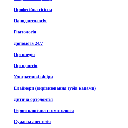
Професійна гігієна
Пародонтологія
Гнатологія
Допомога 24/7
Ортопедія
Ортодонтія
Ультратонкі вініри
Елайнери (вирівнювання зубів капами)
Дитяча ортодонтія
Геронтологічна стоматологія
Сучасна анестезія