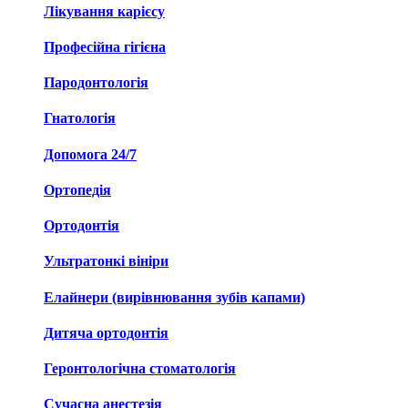
Лікування карієсу
Професійна гігієна
Пародонтологія
Гнатологія
Допомога 24/7
Ортопедія
Ортодонтія
Ультратонкі вініри
Елайнери (вирівнювання зубів капами)
Дитяча ортодонтія
Геронтологічна стоматологія
Сучасна анестезія