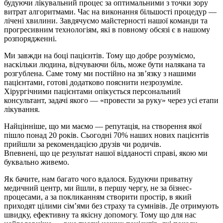
будуючи лікувальний процес за оптимальними з точки зору
витрат алгоритмами. Час на виконання більшості процедур —
лічені хвилини. Завдячуємо майстерності нашої команди та
прогресивним технологіям, які в повному обсязі є в нашому
розпорядженні.
Ми завжди на боці пацієнтів. Тому що добре розуміємо,
наскільки людина, відчуваючи біль, може бути налякана та
розгублена. Саме тому ми постійно на зв’язку з нашими
пацієнтами, готові додатково пояснити незрозуміле.
Хірургічними пацієнтами опікується персональний
консультант, задачі якого — «провести за руку» через усі етапи
лікування.
Найцінніше, що ми маємо — репутація, на створення якої
пішло понад 20 років. Сьогодні 70% наших нових пацієнтів
прийшли за рекомендацією друзів чи родичів.
Впевнені, що це результат нашої відданості справі, якою ми
буквально живемо.
Як бачите, нам багато чого вдалося. Будуючи приватну
медичний центр, ми йшли, в першу чергу, не за бізнес-
процесами, а за покликанням створити простір, в який
приходят цілими сім’ями без страху та сумнівів. Де отримують
швидку, ефективну та якісну допомогу. Тому що для нас