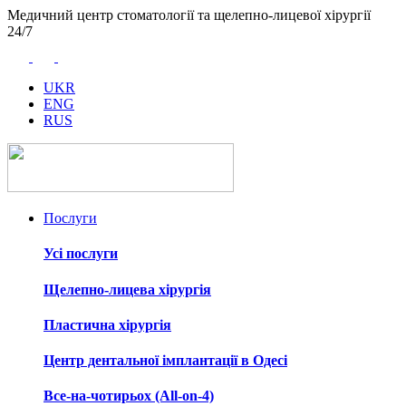
Медичний центр стоматології та щелепно-лицевої хірургії
24/7
UKR
ENG
RUS
Послуги
Усі послуги
Щелепно-лицева хірургія
Пластична хірургія
Центр дентальної імплантації в Одесі
Все-на-чотирьох (All-on-4)