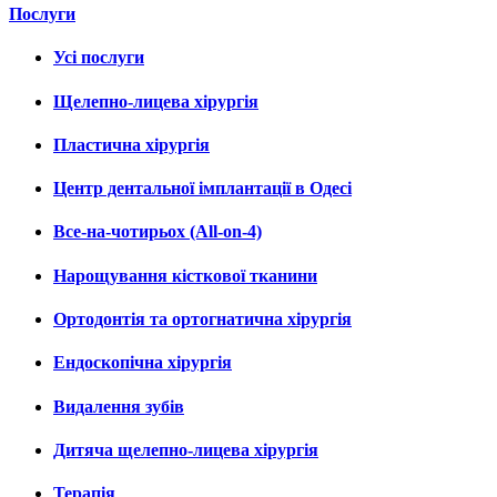
Послуги
Усі послуги
Щелепно-лицева хірургія
Пластична хірургія
Центр дентальної імплантації в Одесі
Все-на-чотирьох (All-on-4)
Нарощування кісткової тканини
Ортодонтія та ортогнатична хірургія
Ендоскопічна хірургія
Видалення зубів
Дитяча щелепно-лицева хірургія
Терапія