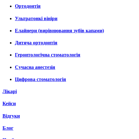
Ортодонтія
Ультратонкі вініри
Елайнери (вирівнювання зубів капами)
Дитяча ортодонтія
Геронтологічна стоматологія
Сучасна анестезія
Цифрова стоматологія
Лікарі
Кейси
Відгуки
Блог