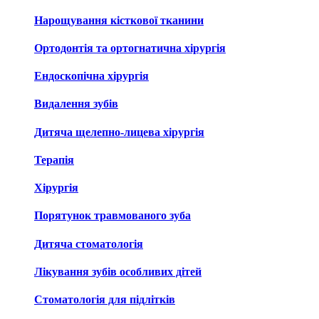
Нарощування кісткової тканини
Ортодонтія та ортогнатична хірургія
Ендоскопічна хірургія
Видалення зубів
Дитяча щелепно-лицева хірургія
Терапія
Хірургія
Порятунок травмованого зуба
Дитяча стоматологія
Лікування зубів особливих дітей
Стоматологія для підлітків