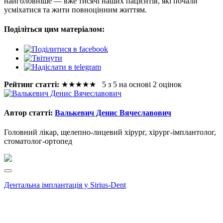
найголовніше — вже тисячі наших пацієнтів, які почали
усміхатися та жити повноцінним життям.
Поділіться цим матеріалом:
Рейтинг статті:
★
★
★
★
★
5 з 5 на основі 2 оцінок
Автор статті:
Валькевич Денис Вячеславович
Головний лікар, щелепно-лицевий хірург, хірург-імплантолог,
стоматолог-ортопед
Дентальна імплантація у Sirius-Dent