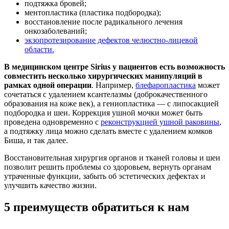
подтяжка бровей;
ментопластика (пластика подбородка);
восстановление после радикального лечения
онкозаболеваний;
экзопротезирование дефектов челюстно-лицевой
области.
В медицинском центре Sirius у пациентов есть возможность
совместить несколько хирургических манипуляций в
рамках одной операции
. Например,
блефаропластика
может
сочетаться с удалением ксантелазмы (доброкачественного
образования на коже век), а гениопластика — с липосакцией
подбородка и шеи. Коррекция ушной мочки может быть
проведена одновременно с
реконструкцией ушной раковины
,
а подтяжку лица можно сделать вместе с удалением комков
Биша, и так далее.
Восстановительная хирургия органов и тканей головы и шеи
позволит решить проблемы со здоровьем, вернуть органам
утраченные функции, забыть об эстетических дефектах и
улучшить качество жизни.
5 преимуществ обратиться к нам