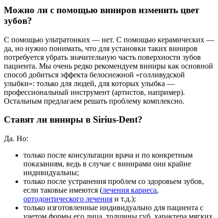
Можно ли с помощью виниров изменить цвет
зубов?
С помощью ультратонких — нет. С помощью керамических —
да, но нужно понимать, что для установки таких виниров
потребуется убрать значительную часть поверхности зубов
пациента. Мы очень редко рекомендуем виниры как основной
способ добиться эффекта белоснежной «голливудской
улыбки»: только для людей, для которых улыбка —
профессиональный инструмент (артистов, например).
Остальным предлагаем решать проблему комплексно.
Ставят ли виниры в Sirius-Dent?
Да. Но:
только после консультации врача и по конкретным
показаниям, ведь в случае с винирами они крайне
индивидуальны;
только после устранения проблем со здоровьем зубов,
если таковые имеются (
лечения кариеса
,
ортодонтического лечения
и т.д.);
только изготовленные индивидуально для пациента с
учетом формы его лица, толщины губ, характера мягких