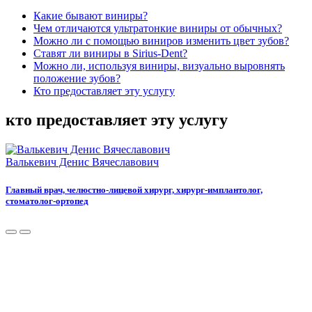
Какие бывают виниры?
Чем отличаются ультратонкие виниры от обычных?
Можно ли с помощью виниров изменить цвет зубов?
Ставят ли виниры в Sirius-Dent?
Можно ли, используя виниры, визуально выровнять
положение зубов?
Кто предоставляет эту услугу
кто предоставляет эту услугу
Валькевич Денис Вячеславович
Главный врач, челюстно-лицевой хирург, хирург-имплантолог,
стоматолог-ортопед