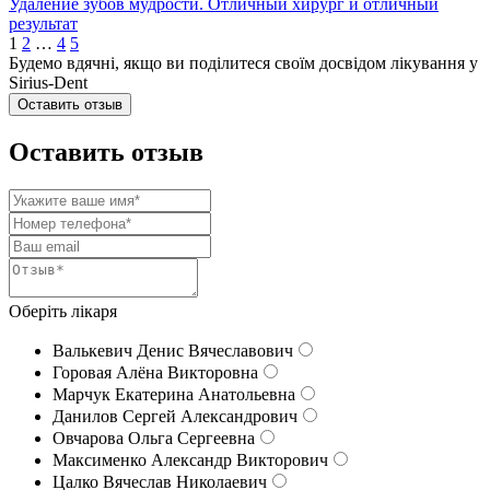
Удаление зубов мудрости. Отличный хирург и отличный
результат
1
2
…
4
5
Будемо вдячні, якщо ви поділитеся своїм досвідом лікування у
Sirius-Dent
Оставить отзыв
Оставить отзыв
Оберіть лікаря
Валькевич Денис Вячеславович
Горовая Алёна Викторовна
Марчук Екатерина Анатольевна
Данилов Сергей Александрович
Овчарова Ольга Сергеевна
Максименко Александр Викторович
Цалко Вячеслав Николаевич