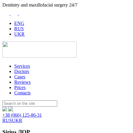
Dentistry and maxillofacial surgery 24/7
ENG
RUS
UKR
Services
Doctors
Cases
Reviews
Prices
Contacts
Пошук:
+38 (066) 125-86-31
RUS
UKR
Sirius ЛОР