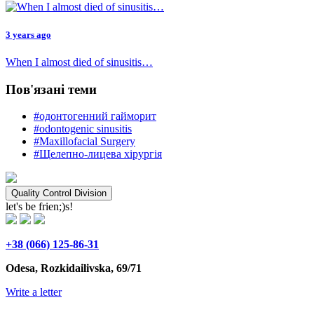
3 years ago
When I almost died of sinusitis…
Пов'язані теми
#одонтогенний гайморит
#odontogenic sinusitis
#Maxillofacial Surgery
#Щелепно-лицева хірургія
Quality Control Division
let's be frien;)s!
+38 (066) 125-86-31
Odesa, Rozkidailivska, 69/71
Write a letter