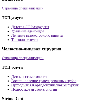
Страница специализации
ТОП-услуги
Детская ЛОР-хирургия
Удаление аденоидов
Лечение вазомоторного ринита
Тонзиллэктомия
Челюстно-лицевая хирургия
Страница специализации
ТОП-услуги
Детская стоматология
Восстановление травмированных зубов
Ортодонтия и ортодонтическая хирургия
Подростковая стоматология
Sirius Dent